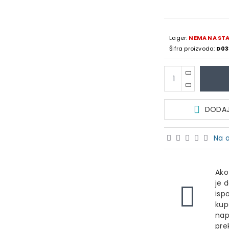
Lager:
NEMA NA ST
Šifra proizvoda:
D03
DODAJ 
Na o
Ako
je 
isp
kup
nap
pre