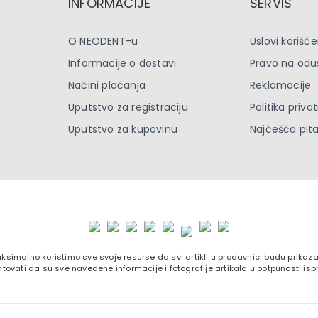
INFORMACIJE
SERVIS
O NEODENT-u
Uslovi korišće
Informacije o dostavi
Pravo na odu
Načini plaćanja
Reklamacije
Uputstvo za registraciju
Politika priva
Uputstvo za kupovinu
Najčešća pit
ksimalno koristimo sve svoje resurse da svi artikli u prodavnici budu prika
tovati da su sve navedene informacije i fotografije artikala u potpunosti isp