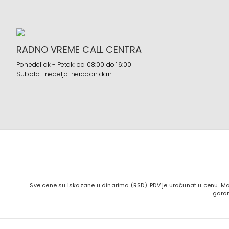
RADNO VREME CALL CENTRA
Ponedeljak - Petak: od 08:00 do 16:00
Subota i nedelja: neradan dan
Sve cene su iskazane u dinarima (RSD). PDV je uračunat u cenu. Ma
garan