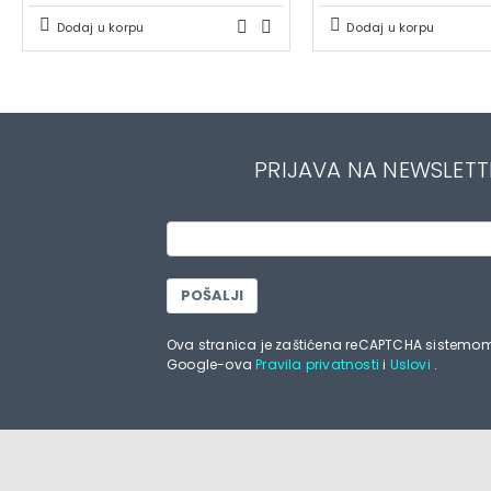
Dodaj u korpu
Dodaj u korpu
PRIJAVA NA NEWSLETT
POŠALJI
Ova stranica je zaštićena reCAPTCHA sistemom
Google-ova
Pravila privatnosti
i
Uslovi
.