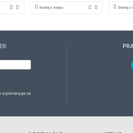
Dodaj u korpu
Dodaj u 
ER:
PRA
 a primenjuje se