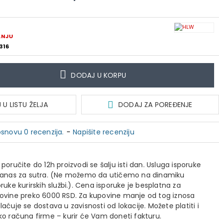
ANJU
316
DODAJ U KORPU
U LISTU ŽELJA
DODAJ ZA POREĐENJE
snovu 0 recenzija.
-
Napišite recenziju
 poručite do 12h proizvodi se šalju isti dan. Usluga isporuke
danas za sutra. (Ne možemo da utičemo na dinamiku
oruke kurirskih službi.). Cena isporuke je besplatna za
ovine preko 6000 RSD. Za kupovine manje od tog iznosa
laćuje se dostava u zavisnosti od lokacije. Možete platiti i
ko računa firme – kurir će Vam doneti fakturu.