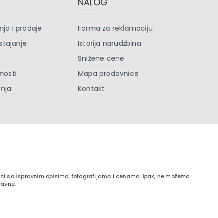
NALOG
nja i prodaje
Forma za reklamaciju
stajanje
Istorija narudžbina
Snižene cene
tnosti
Mapa prodavnice
anja
Kontakt
zani sa ispravnim opisima, fotografijama i cenama. Ipak, ne možemo
ravne.