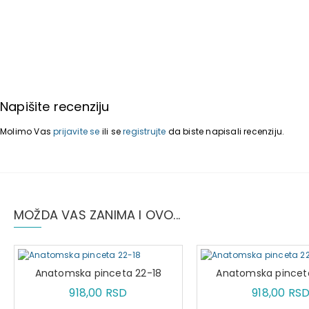
Napišite recenziju
Molimo Vas
prijavite se
ili se
registrujte
da biste napisali recenziju.
MOŽDA VAS ZANIMA I OVO...
Anatomska pinceta 22-18
Anatomska pincet
918,00 RSD
918,00 RS