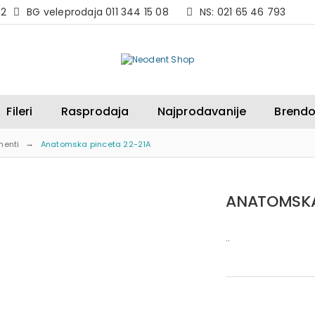
82
BG veleprodaja 011 344 15 08
NS: 021 65 46 793
Fileri
Rasprodaja
Najprodavanije
Brendo
menti
Anatomska pinceta 22-21A
ANATOMSKA
..