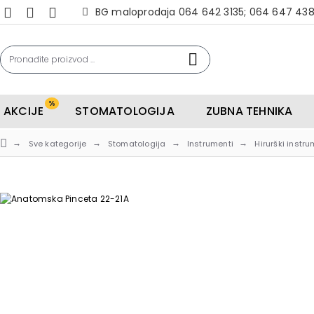
BG maloprodaja 064 642 3135; 064 647 43
%
AKCIJE
STOMATOLOGIJA
ZUBNA TEHNIKA
Sve kategorije
Stomatologija
Instrumenti
Hirurški instru