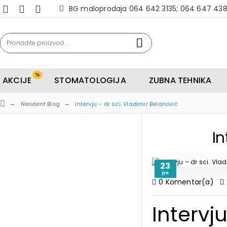
BG maloprodaja 064 642 3135; 064 647 43
%
AKCIJE
STOMATOLOGIJA
ZUBNA TEHNIKA
Neodent Blog
Intervju – dr sci. Vladimir Belanović
In
23
јун
0 Komentar(a)
Intervj