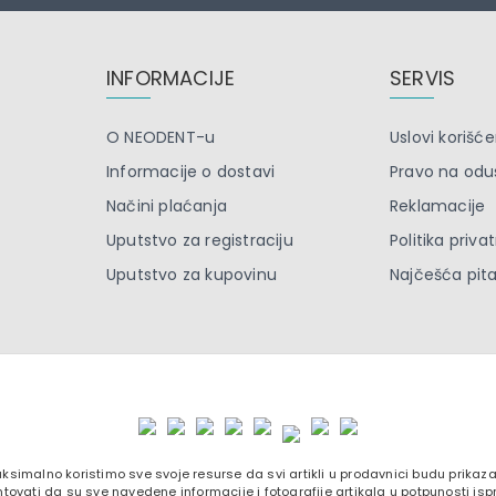
INFORMACIJE
SERVIS
O NEODENT-u
Uslovi korišće
Informacije o dostavi
Pravo na odu
Načini plaćanja
Reklamacije
Uputstvo za registraciju
Politika priva
Uputstvo za kupovinu
Najčešća pit
ksimalno koristimo sve svoje resurse da svi artikli u prodavnici budu prika
tovati da su sve navedene informacije i fotografije artikala u potpunosti isp