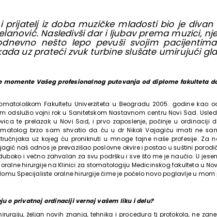
 prijatelj iz doba muzičke mladosti bio je divan 
lanović. Nasledivši dar i ljubav prema muzici, nj
odnevno nešto lepo pevuši svojim pacijentima.
 kada uz prateći zvuk turbine slušate umirujući g
e momente Vašeg profesionalnog putovanja od diplome fakulteta d
omatološkom Fakultetu Univerziteta u Beogradu 2005. godine kao o
 odslužio vojni rok u Sanitetskom Nastavnom centru Novi Sad. Usledi
vica te prelazak u Novi Sad, i prvo zaposlenje, počinje u ordinaciji d
omatolog brzo sam shvatio da ću u dr Nikoli Vajagiću imati ne sa
tručnjaka uz kojeg ću proniknuti u mnoge tajne naše profesije. Za
jagić naš odnos je prevazišao poslovne okvire i postao u suštini porodi
m duboko i večno zahvalan za svu podršku i sve što me je naučio. U je
 iz oralne hirurgije na Klinici za stomatologiju Medicinskog fakulteta u 
omu Specijaliste oralne hirurgije čime je počelo novo poglavlje u mom
eju o privatnoj ordinaciji vernoj vašem liku i delu?
rurgiju, željan novih znanja, tehnika i procedura tj protokola, ne zan