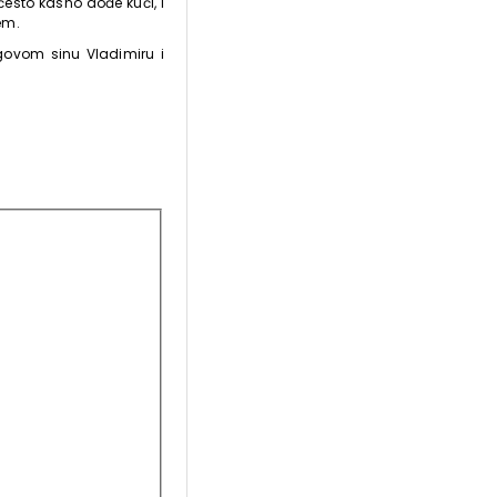
 često kasno dođe kući, i
em.
govom sinu Vladimiru i