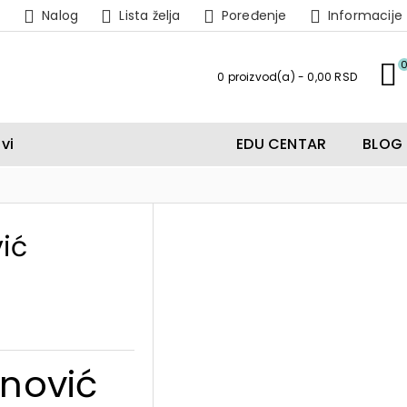
Nalog
Lista želja
Poređenje
Informacije
0 proizvod(a) - 0,00 RSD
vi
EDU CENTAR
BLOG
vić
anović