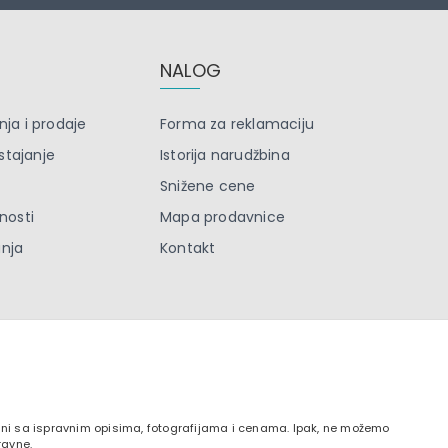
NALOG
nja i prodaje
Forma za reklamaciju
stajanje
Istorija narudžbina
Snižene cene
tnosti
Mapa prodavnice
anja
Kontakt
zani sa ispravnim opisima, fotografijama i cenama. Ipak, ne možemo
ravne.