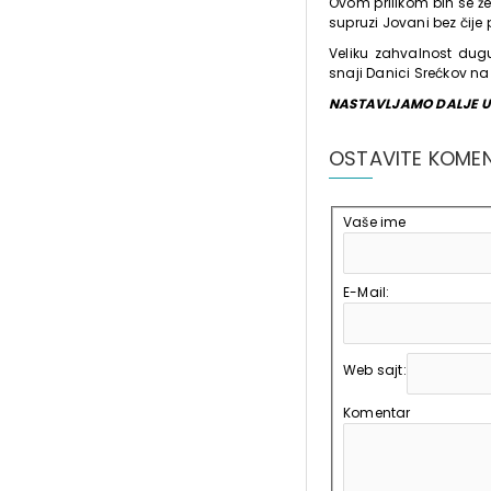
Ovom prilikom bih se žel
supruzi Jovani bez čij
Veliku zahvalnost dug
snaji Danici Srećkov na 
NASTAVLJAMO DALJE U N
OSTAVITE KOME
Vaše ime
E-Mail:
Web sajt:
Komentar