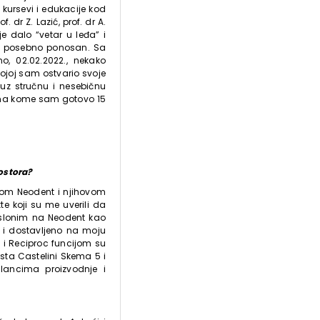
 kursevi i edukacije kod
dr Z. Lazić, prof. dr A.
je dalo “vetar u leđa” i
am posebno ponosan. Sa
o, 02.02.2022., nekako
ojoj sam ostvario svoje
 uz stručnu i nesebičnu
j , na kome sam gotovo 15
ostora?
mom Neodent i njihovom
e koji su me uverili da
slonim na Neodent kao
 i dostavljeno na moju
 i Reciproc funcijom su
sta Castelini Skema 5 i
lancima proizvodnje i