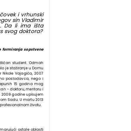
čovek i vrhunski
egov sin Vladimir
 Da li ima išta
las svog doktora?
o formiranja sopstvene
dličan student. Odmah
lo je stažiranje u Domu
r Nikole Vajagića, 2007
mo poslodavca, nego i
 nepunih 15 godina mog
čan – doktoru, mentoru i
sen 2009 godine upisujem
Novom Sadu. U martu 2013
 profesionalnom životu.
emarujući ostale oblasti