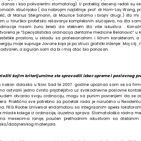
 danas i kao polivalentni stomatolog). U protekloj deceniji ređali su se
omaćih stručnjaka ( da nabrojim najbitnije: prof. dr Hom-Lay Wang, prof. 
olić, dr Marius Steigmann, dr Maurice Salama i brojni drugi…) što mi 
im u hirurško-protetsko rešavanje kompleksnih slučajeva, na šta s
rdinacije nisam žurio želeći da steknem što više iskustva . Konačn
orena je “Specijalistička ordinacija dentalne medicine Belanović” u k
 estetike prostora, u skladu sa profesionalnim i ličnim karakterom, a
nergiju moje supruge Jovane koja je po struci grafički inženjer. Moj cil
 ostvaren, a siguran sam da bi i moj otac bio ponosan.
ložiti kojim kriterijumima ste sprovodili izbor opreme i poslovnog pr
 nakon dolaska u Novi Sad te 2007. godine upoznao sam se sa fir
o ostvarili jedno čvrsto prijateljstvo uz svakodnevne poslovne kontakt
udem otvarao svoju ordinaciju, mogu sa punim povrenjem da se o
nera. Praktično sve potrebno za početak rada je naručeno u Neodentu
a. FKG Rooter Universal endomotoru sa integrisanim apeks lokatorom
mlade kolege iz ordinacije, izuzetna sprava. Stomatološka radna me
na mesecima ranije, poučen prethodnim iskustvom sa otežanim 
ko/dizajnerskog materijala.