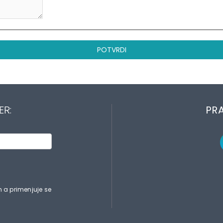
POTVRDI
ER:
PRA
 a primenjuje se