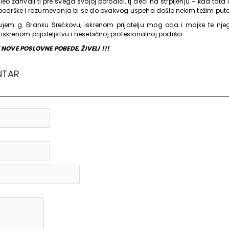
eo zahvali ti pre svega svojoj porodici, tj deci na strpljenju – kad tata
e podrške i razumevanja bi se do ovakvog uspeha došlo nekim težim put
ujem g. Branku Srećkovu, iskrenom prijatelju mog oca i majke te nje
iskrenom prijateljstvu i nesebičnoj profesionalnoj podršci.
OVE POSLOVNE POBEDE, ŽIVELI !!!
NTAR