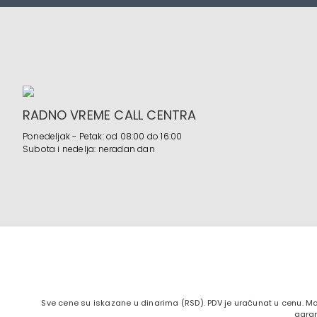
RADNO VREME CALL CENTRA
Ponedeljak - Petak: od 08:00 do 16:00
Subota i nedelja: neradan dan
Sve cene su iskazane u dinarima (RSD). PDV je uračunat u cenu. Ma
garan