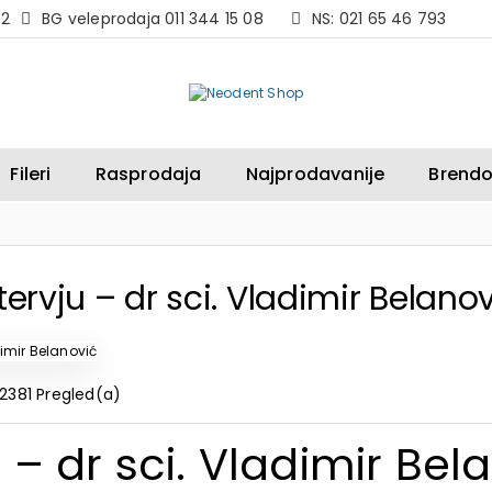
82
BG veleprodaja 011 344 15 08
NS: 021 65 46 793
Fileri
Rasprodaja
Najprodavanije
Brendo
tervju – dr sci. Vladimir Belano
2381 Pregled(a)
u – dr sci. Vladimir Bel