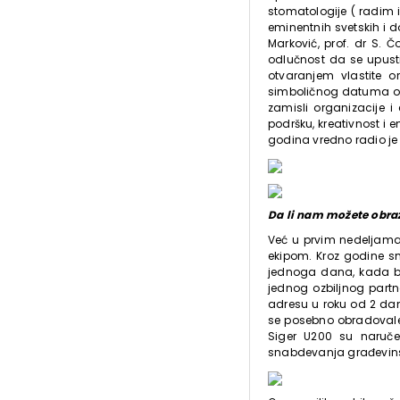
stomatologije ( radim i
eminentnih svetskih i d
Marković, prof. dr S. Č
odlučnost da se upust
otvaranjem vlastite o
simboličnog datuma otv
zamisli organizacije i
podršku, kreativnost i e
godina vredno radio je
Da li nam možete obraz
Već u prvim nedeljama
ekipom. Kroz godine sm
jednoga dana, kada b
jednog ozbiljnog part
adresu u roku od 2 dan
se posebno obradovale 
Siger U200 su naruče
snabdevanja građevins