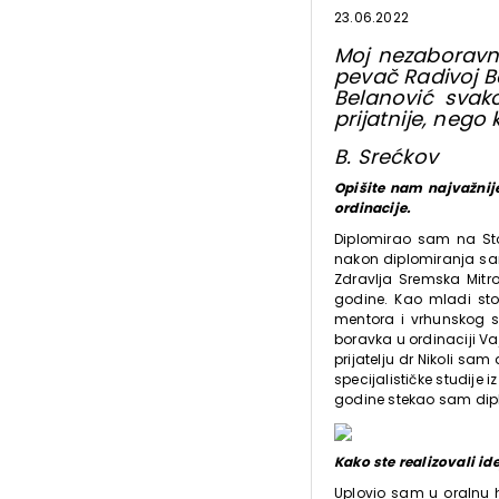
23.06.2022
Moj nezaboravni
pevač Radivoj Be
Belanović svak
prijatnije, nego
B. Srećkov
Opišite nam najvažnij
ordinacije.
Diplomirao sam na St
nakon diplomiranja sam
Zdravlja Sremska Mitro
godine. Kao mladi st
mentora i vrhunskog s
boravka u ordinaciji Va
prijatelju dr Nikoli sa
specijalističke studije
godine stekao sam dipl
Kako ste realizovali id
Uplovio sam u oralnu hi