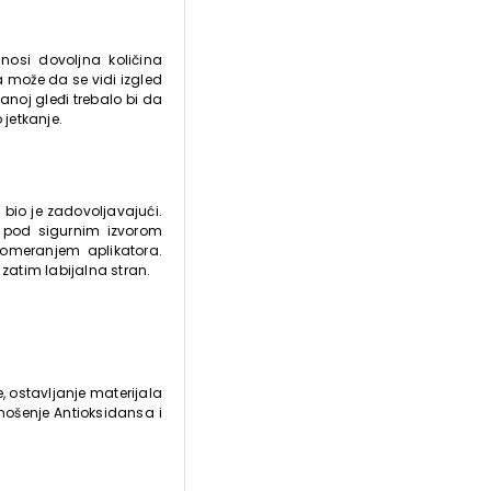
osi dovoljna količina
a može da se vidi izgled
anoj gleđi trebalo bi da
jetkanje.
 bio je zadovoljavajući.
nu pod sigurnim izvorom
 pomeranjem aplikatora.
zatim labijalna stran.
, ostavljanje materijala
ošenje Antioksidansa i