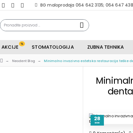
BG maloprodaja 064 642 3135; 064 647 43
%
AKCIJE
STOMATOLOGIJA
ZUBNA TEHNIKA
Neodent Blog
Minimalno invazivna estetska restauracija teške de
Minimaln
dental
28
нов