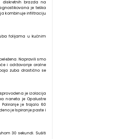
 i diskretnih brazda na
jagnostikovana je teška
a kombinuje infiltraciju
 zuba folijama u kućnim
abeležena. Napravili smo
kuće i održavanje oralne
 boja zuba drastično se
 sprovodena je izolacija
a naneta je Opalustre
Poliranje je trajalo 60
eno je Ispiranje paste i
uhom 30 sekundi. Sušiti