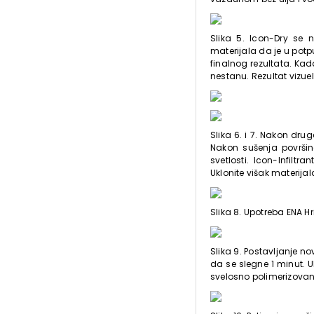
Slika 5. Icon-Dry se
materijala da je u potp
finalnog rezultata. Kad
nestanu. Rezultat vizu
Slika 6. i 7. Nakon dru
Nakon sušenja površine
svetlosti. Icon-Infilt
Uklonite višak materija
Slika 8. Upotreba ENA H
Slika 9. Postavljanje n
da se slegne 1 minut.
svelosno polimerizovanj