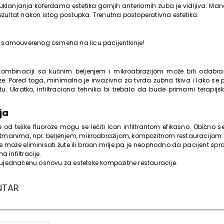
klanjanja koferdama estetika gornjih anteriornih zuba je vidljiva. Mand
rezultat nakon istog postupka. Trenutna postoperativna estetika.
led samouverenog osmeha na licu pacijentkinje!
 kombinaciji sa kućnim beljenjem i mikroabrazijom može biti odabra
ze. Pored toga, minimalno je invazivna za tvrda zubna tkiva i lako se 
. Ukratko, infiltraciona tehnika bi trebalo da bude primarni terapijs
nja
te od teške fluoroze mogu se lečiti Icon infiltrantom efikasno. Obično
tmanima, npr. beljenjem, mikroabrazijom, kompozitnom restauracijom.
 ne može eliminisati žute ili braon mrlje pa je neophodno da pacijent sp
a infiltracije.
ujednačenu osnovu za estetske kompozitne restauracije.
NTAR