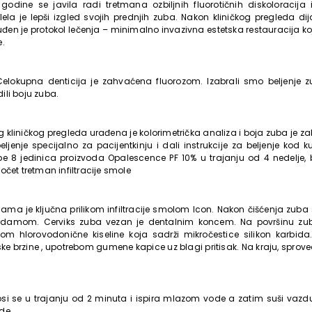
 godine se javila radi tretmana ozbiljnih fluorotičnih diskoloracija
lela je lepši izgled svojih prednjih zuba. Nakon kliničkog pregleda di
đen je protokol lečenja – minimalno invazivna estetska restauracija koj
e.
 Celokupna denticija je zahvaćena fluorozom. Izabrali smo beljenje
ili boju zuba.
g kliničkog pregleda urađena je kolorimetrička analiza i boja zuba je z
beljenje specijalno za pacijentkinju i dali instrukcije za beljenje kod 
be 8 jedinica proizvoda Opalescence PF 10% u trajanju od 4 nedelje,
očet tretman infiltracije smole
dama je ključna prilikom infiltracije smolom Icon. Nakon čišćenja zuba
erdamom. Cerviks zuba vezan je dentalnim koncem. Na površinu zub
m hlorovodonične kiseline koja sadrži mikročestice silikon karbida. 
ke brzine , upotrebom gumene kapice uz blagi pritisak. Na kraju, sproved
osi se u trajanju od 2 minuta i ispira mlazom vode a zatim suši vazd
de.