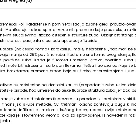
1219 Pregled(a)
oremećaj koji karakteriše hipomineralizacija zubne gleđi prouzrokova
i. Manifestuje se kao spektar vizuelnih promena koje prouzrokuju razli
 nekim slučajevima, fizičko oštećenje strukture zuba. Ozbiljnost stanja 
sti i starosti pacijenta u periodu apsorpcije fluorida.
oroze (najčešća forma) karakterišu male, neprozirne, „papirno“ bele
krivaju manje od 25% površine zuba. Kod umerene forme ovog stanja, 
ine površine zuba. Kada je fluoroza umerena, čitava površina zuba j
 može biti istrošena i sa braon flekama. Teška fluoroza odlikuje se 
jućim brazdama; promene braon boje su široko rasprostranjene i zub
ativno su rezistentne na dentalni karijes (propadanje zuba usled delov
etske prirode. Kod umerene do teške fluoroze struktura zuba je fizički o
nacije zuba sa dentalnom fluorozom su porcelanski laminirani viniri ili
i finansijski skupe metode. Ovi tretmani obično zahtevaju dugu klini
a tehnike infiltracije smolom i kućnog beljenja predstavlja minimal
roze koja je istovremeno veoma laka za sprovođenje. Iz navedenih r
ijenta.