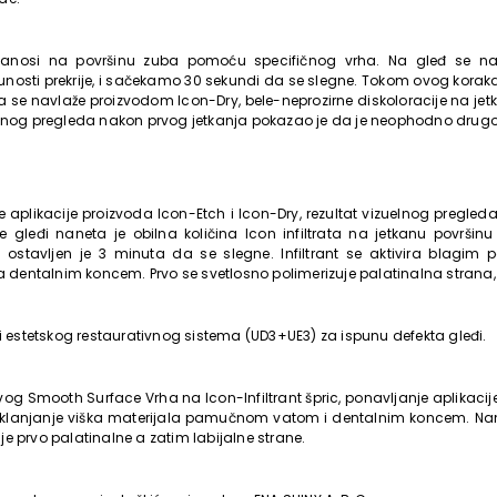
 nanosi na površinu zuba pomoću specifičnog vrha. Na gleđ se nan
unosti prekrije, i sačekamo 30 sekundi da se slegne. Tokom ovog korak
a se navlaže proizvodom Icon-Dry, bele-neprozirne diskoloracije na jetk
elnog pregleda nakon prvog jetkanja pokazao je da je neophodno drugo 
ge aplikacije proizvoda Icon-Etch i Icon-Dry, rezultat vizuelnog pregleda
 gleđi naneta je obilna količina Icon infiltrata na jetkanu površi
rant ostavljen je 3 minuta da se slegne. Infiltrant se aktivira blagim
la dentalnim koncem. Prvo se svetlosno polimerizuje palatinalna strana, 
ri estetskog restaurativnog sistema (UD3+UE3) za ispunu defekta gleđi.
ovog Smooth Surface Vrha na Icon-Infiltrant špric, ponavljanje aplikacije
 Uklanjanje viška materijala pamučnom vatom i dentalnim koncem. Nan
e prvo palatinalne a zatim labijalne strane.