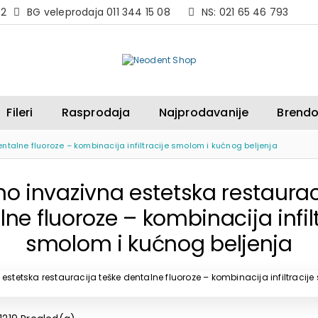
82
BG veleprodaja 011 344 15 08
NS: 021 65 46 793
Fileri
Rasprodaja
Najprodavanije
Brendo
ntalne fluoroze – kombinacija infiltracije smolom i kućnog beljenja
o invazivna estetska restaurac
ne fluoroze – kombinacija infil
smolom i kućnog beljenja