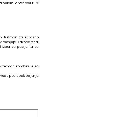
ibularni anteriorni zubi
ni tretman za efikasno
primenjuje. Takođe štedi
ki izbor za pacijenta sa
 se tretman kombinuje sa
rovede postupak beljenja