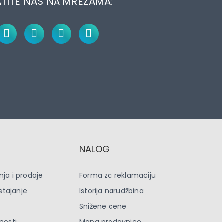
TITE NAS NA MREŽAMA:
NALOG
nja i prodaje
Forma za reklamaciju
stajanje
Istorija narudžbina
Snižene cene
tnosti
Mapa prodavnice