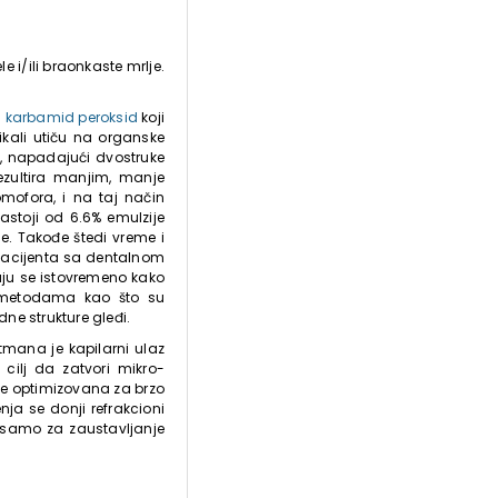
e i/ili braonkaste mrlje.
i
karbamid peroksid
koji
ikali utiču na organske
i, napadajući dvostruke
ezultira manjim, manje
mofora, i na taj način
astoji od 6.6% emulzije
e. Takođe štedi vreme i
a pacijenta sa dentalnom
aju se istovremeno kako
im metodama kao što su
dne strukture gleđi.
etmana je kapilarni ulaz
cilj da zatvori mikro-
a je optimizovana za brzo
nja se donji refrakcioni
e samo za zaustavljanje