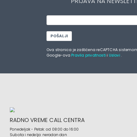
PRIJAVA NA NEWSLETT
POŠALJI
Ova stranica je zaštićena reCAPTCHA sistemom
Google-ova
Pravila privatnosti
i
Uslovi
.
RADNO VREME CALL CENTRA
Ponedeljak - Petak: od 08:00 do 16:00
Subota i nedelja: neradan dan