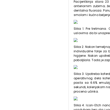
Pacijentkinja stara 23
anteriornim zubima; že
dentalna fluoroza. Ponu
smolom i kućno beljenj
Slika 1. Pre tretmana.
uslovima da bi unapred
Slika 2. Nakon temeljno
individualne folije za 
higijene. Nakon upotre
poboljšala. Tada je zap
Slika 3. Upotreba kofer
operativnog dela kof
pasta sa 6.6% emulzijo
sekundi, kolenjakom nis
procena učinka.
Slika 4. Icon-Etch nan
vazduhom bez ulja i vo