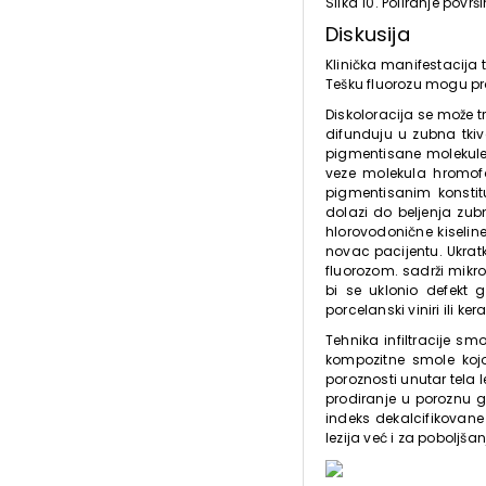
Slika 10. Poliranje pov
Diskusija
Klinička manifestacija t
Tešku fluorozu mogu pra
Diskoloracija se može tr
difunduju u zubna tkiv
pigmentisane molekule 
veze molekula hromofo
pigmentisanim konstit
dolazi do beljenja zub
hlorovodonične kiselin
novac pacijentu. Ukratk
fluorozom. sadrži mikr
bi se uklonio defekt 
porcelanski viniri ili k
Tehnika infiltracije sm
kompozitne smole kojo
poroznosti unutar tela l
prodiranje u poroznu gl
indeks dekalcifikovane
lezija već i za poboljša