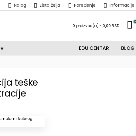
Nalog
Lista želja
Poređenje
Informacije
0 proizvod(a) - 0,00 RSD
vi
EDU CENTAR
BLOG
ija teške
tracije