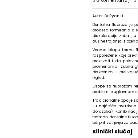
0 Komentar(a)
Autor: Dr Ryan Li
Dentalna fluoroza je p
procesa formiranja gleđ
diskoloracija zuba i, u
dužine trajanja izloženo
Veoma blagu formu flu
raspoređene, koje pre
prekrivati i do polov
promenama i zubna gleđ
diskretnim ili preliva
izgled.
Osobe sa fluorozom rel
problem je uglavnom est
Tradicionalne opcije sa
su najčešće invazivne 
dolazaka). Kombinacij
tretman dentalne fluo
biti prihvatljivija za pac
Klinički slučaj