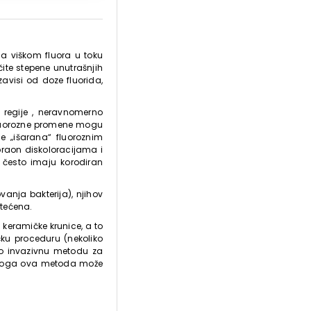
na viškom fluora u toku
čite stepene unutrašnjih
zavisi od doze fluorida,
 regije , neravnomerno
fluorozne promene mogu
e „išarana“ fluoroznim
braon diskoloracijama i
i često imaju korodiran
anja bakterija), njihov
štećena.
 keramičke krunice, a to
čku proceduru (nekoliko
no invazivnu metodu za
azloga ova metoda može