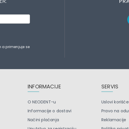
ER:
PRA
 a primenjuje se
INFORMACIJE
SERVIS
O NEODENT-u
Uslovi korišće
Informacije o dostavi
Pravo na odu
Načini plaćanja
Reklamacije
Uputstvo za registraciju
Politika priva