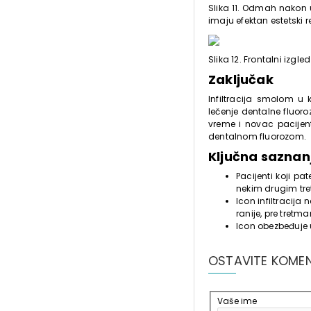
Slika 11. Odmah nakon u
imaju efektan estetski 
Slika 12. Frontalni izg
Zaključak
Infiltracija smolom u
lečenje dentalne fluoro
vreme i novac pacijentu
dentalnom fluorozom.
Ključna sazna
Pacijenti koji pa
nekim drugim tre
Icon infiltracija
ranije, pre tretman
Icon obezbeđuje 
OSTAVITE KOME
Vaše ime