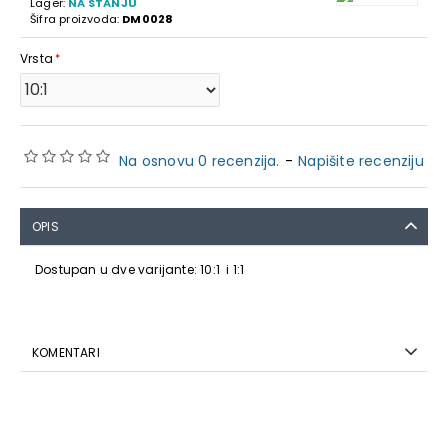
Lager:
NA STANJU
Šifra proizvoda:
DM0028
Vrsta
Na osnovu 0 recenzija.
-
Napišite recenziju
OPIS
Dostupan u dve varijante: 10:1 i 1:1
KOMENTARI