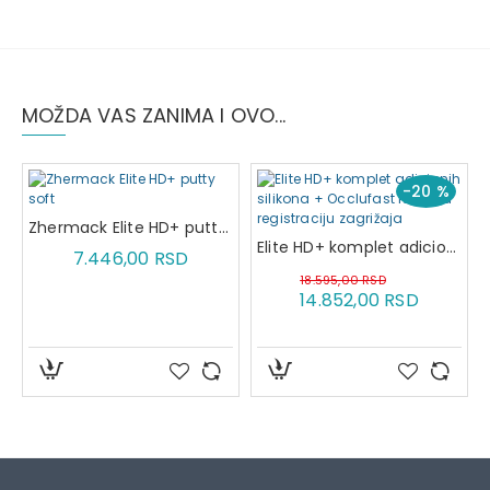
MOŽDA VAS ZANIMA I OVO...
-20 %
 normal seting
Zhermack Elite HD+ putty soft
Elite HD+ komplet adicionih silikona + Occlufast Rock za registraciju zagrižaja
7.446,00 RSD
18.595,00 RSD
14.852,00 RSD