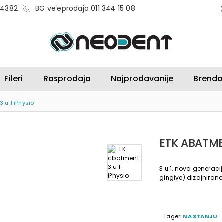
 4382
BG veleprodaja 011 344 15 08
Fileri
Rasprodaja
Najprodavanije
Brendo
 u 1 iPhysio
ETK ABATME
3 u 1, nova genera
gingive) dizajnirana
Lager:
NA STANJU