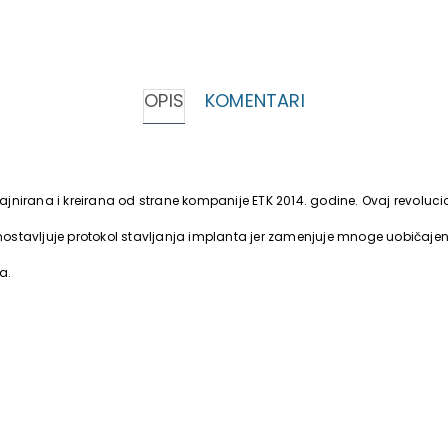
OPIS
KOMENTARI
nirana i kreirana od strane kompanije ETK 2014. godine. Ovaj revoluci
dnostavljuje protokol stavljanja implanta jer zamenjuje mnoge uobičaje
a.