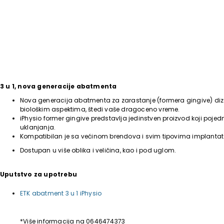
3 u 1, nova generacije abatmenta
Nova generacija abatmenta za zarastanje (formera gingive) dizaj
biološkim aspektima, štedi vaše dragoceno vreme.
iPhysio former gingive predstavlja jedinstven proizvod koji poje
uklanjanja.
Kompatibilan je sa većinom brendova i svim tipovima implantat
Dostupan u više oblika i veličina, kao i pod uglom.
Uputstvo za upotrebu
ETK abatment 3 u 1 iPhysio
*Više informacija na 0646474373