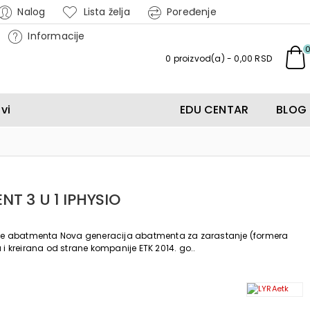
Nalog
Lista želja
Poređenje
Informacije
0 proizvod(a) - 0,00 RSD
vi
EDU CENTAR
BLOG
NT 3 U 1 IPHYSIO
cije abatmenta Nova generacija abatmenta za zarastanje (formera
 i kreirana od strane kompanije ETK 2014. go..