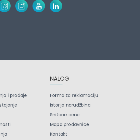
NALOG
nja i prodaje
Forma za reklamaciju
stajanje
Istorija narudžbina
Snižene cene
tnosti
Mapa prodavnice
anja
Kontakt