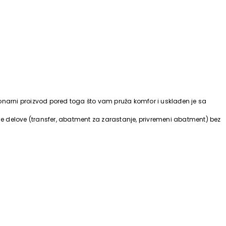
onarni proizvod pored toga što vam pruža komfor i usklađen je sa
ne delove (transfer, abatment za zarastanje, privremeni abatment) bez