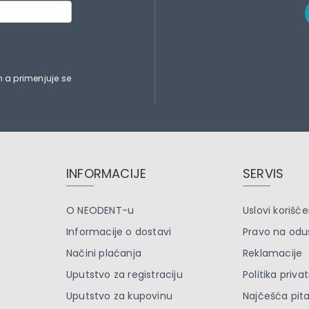
 a primenjuje se
INFORMACIJE
SERVIS
O NEODENT-u
Uslovi korišće
Informacije o dostavi
Pravo na odu
Načini plaćanja
Reklamacije
Uputstvo za registraciju
Politika priva
Uputstvo za kupovinu
Najčešća pit