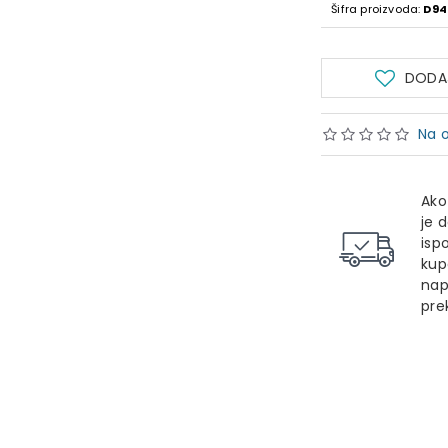
Šifra proizvoda:
D94
DODAJ
Na o
Ako
je 
isp
kup
nap
pre