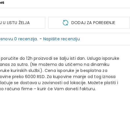
46
 U LISTU ŽELJA
DODAJ ZA POREĐENJE
snovu 0 recenzija.
-
Napišite recenziju
 poručite do 12h proizvodi se šalju isti dan. Usluga isporuke
danas za sutra. (Ne možemo da utičemo na dinamiku
oruke kurirskih službi.). Cena isporuke je besplatna za
ovine preko 6000 RSD. Za kupovine manje od tog iznosa
laćuje se dostava u zavisnosti od lokacije. Možete platiti i
ko računa firme – kurir će Vam doneti fakturu.