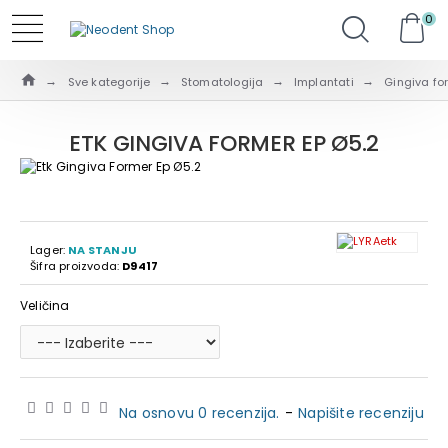
0
Sve kategorije
Stomatologija
Implantati
Gingiva fo
ETK GINGIVA FORMER EP Ø5.2
Lager:
NA STANJU
Šifra proizvoda:
D9417
Veličina
Na osnovu 0 recenzija.
-
Napišite recenziju