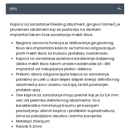
OPIS
Kapica za zarastanje (Healing abutment, gingiva former), je
privremeni abatment koji se postavlja na dentalni
implantat tokom faze zarastanja mekih tkiva.
Njegova osnovna funkcija je oblikovanje gingivalnog
tkiva oko implantata kako bi se formirao odgovarajući
profil mekih tkiva za buduću protetsku nadoknadu.
Kapica za zarastanje sprečava kolabiranje dobijenog
oblika mekih tkiva tokom izrade nadoknade ali i štiti
implantat od nakupljanja plaka i debrisa.
Prilikom izbora odgovarajuće kapice za zarastanje,
potrebno je uzeti u obzir željeni stepen širenja definitivnog
abatmenta, kao i dubinu na kojoj će biti postavljen
protetski spoj.
Ove kapice za zarastanje imaju prečnik koji je za 0,4 mm
veći od prečnika definitivnog abatmenta. Ova
karakteristika minimizuje traumu pri kasnijem
postavljanju otisnih kapica i protetskih suprastruktura,
čime se poboljšava iskustvo i komfor pacijenta.
Materijal: titanijum
Prečnik 5.2mm