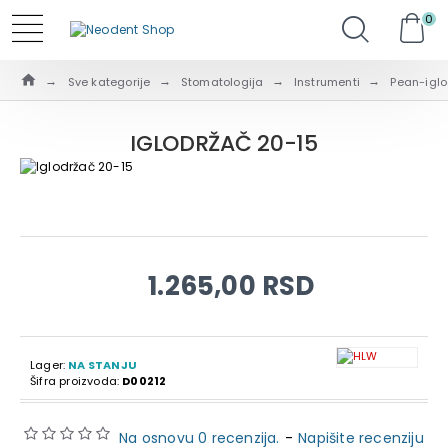
0
Sve kategorije
Stomatologija
Instrumenti
Pean-igl
IGLODRŽAČ 20-15
1.265,00 RSD
Lager:
NA STANJU
Šifra proizvoda:
D00212
Na osnovu 0 recenzija.
-
Napišite recenziju