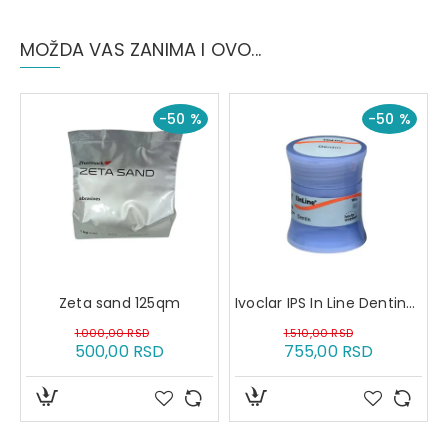
MOŽDA VAS ZANIMA I OVO...
-50 %
-50 %
Zeta sand 125qm
Ivoclar IPS In Line Dentin/Body 20g D3
1.000,00 RSD
1.510,00 RSD
500,00 RSD
755,00 RSD