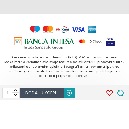
Sve cene su iskazane u dinarima (RSD). PDV je uračunat u cenu.
Maksimalno koristimo sve svoje resurse da svi artikli u prodavnici budu
prikazani sa ispravnim opisima, fotografijama i cenama. Ipak, ne
možemo garantovati da su sve navedene informacije i fotografije
artikala u potpunosti ispravne.
DODAJ U KORPU
Copyright ©
2026. NEODENT DOO. Sva prava zadržana.
Softverska izrada: