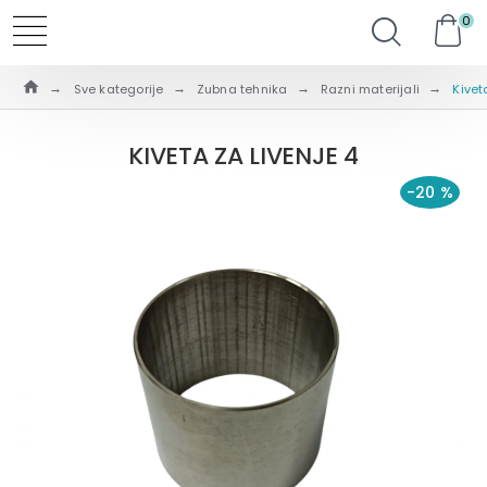
0
Sve kategorije
Zubna tehnika
Razni materijali
Kivet
KIVETA ZA LIVENJE 4
-20 %