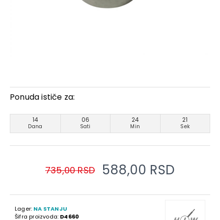
Ponuda ističe za:
14
06
24
21
Dana
Sati
Min
Sek
588,00 RSD
735,00 RSD
Lager:
NA STANJU
Šifra proizvoda:
D4660