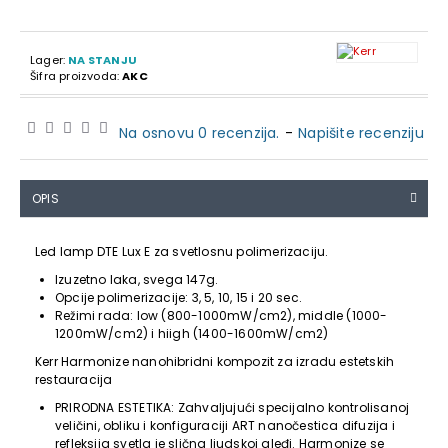
Lager:
NA STANJU
Šifra proizvoda:
AKC
Na osnovu 0 recenzija.
-
Napišite recenziju
OPIS
Led lamp DTE Lux E za svetlosnu polimerizaciju.
Izuzetno laka, svega 147g.
Opcije polimerizacije: 3, 5, 10, 15 i 20 sec.
Režimi rada: low (800-1000mW/cm2), middle (1000-
1200mW/cm2) i hiigh (1400-1600mW/cm2)
Kerr Harmonize nanohibridni kompozit za izradu estetskih
restauracija
PRIRODNA ESTETIKA: Zahvaljujući specijalno kontrolisanoj
veličini, obliku i konfiguraciji ART nanočestica difuzija i
refleksija svetla je slična ljudskoj gleđi. Harmonize se