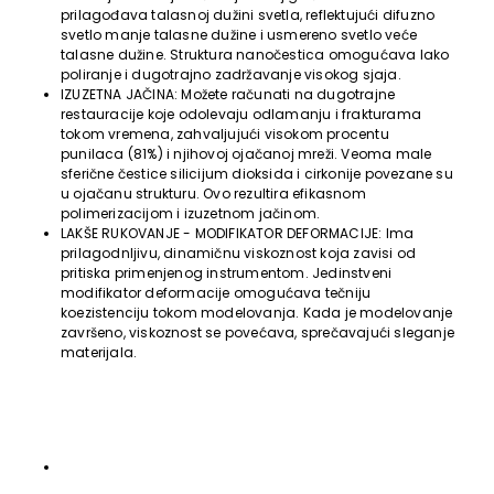
prilagođava talasnoj dužini svetla, reflektujući difuzno
svetlo manje talasne dužine i usmereno svetlo veće
talasne dužine. Struktura nanočestica omogućava lako
poliranje i dugotrajno zadržavanje visokog sjaja.
IZUZETNA JAČINA: Možete računati na dugotrajne
restauracije koje odolevaju odlamanju i frakturama
tokom vremena, zahvaljujući visokom procentu
punilaca (81%) i njihovoj ojačanoj mreži. Veoma male
sferične čestice silicijum dioksida i cirkonije povezane su
u ojačanu strukturu. Ovo rezultira efikasnom
polimerizacijom i izuzetnom jačinom.
LAKŠE RUKOVANJE - MODIFIKATOR DEFORMACIJE: Ima
prilagodnljivu, dinamičnu viskoznost koja zavisi od
pritiska primenjenog instrumentom. Jedinstveni
modifikator deformacije omogućava tečniju
koezistenciju tokom modelovanja. Kada je modelovanje
završeno, viskoznost se povećava, sprečavajući sleganje
materijala.