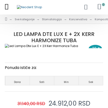
0
Sve kategorije
Stomatologija
Konzervativa
Kompozit
LED LAMPA DTE LUX E + 2X KERR
HARMONIZE TUBA
-20 %
Ponuda ističe za:
Dana
Sati
Min
Sek
24.912,00 RSD
31.140,00 RSD