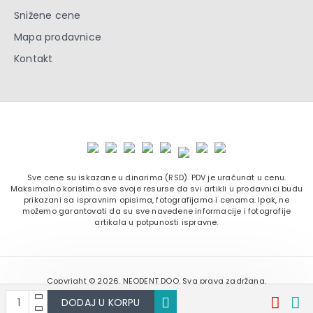
Snižene cene
Mapa prodavnice
Kontakt
Sve cene su iskazane u dinarima (RSD). PDV je uračunat u cenu.
Maksimalno koristimo sve svoje resurse da svi artikli u prodavnici budu
prikazani sa ispravnim opisima, fotografijama i cenama. Ipak, ne
možemo garantovati da su sve navedene informacije i fotografije
artikala u potpunosti ispravne.
Copyright ©
2026. NEODENT DOO. Sva prava zadržana.
Softverska izrada:
DODAJ U KORPU