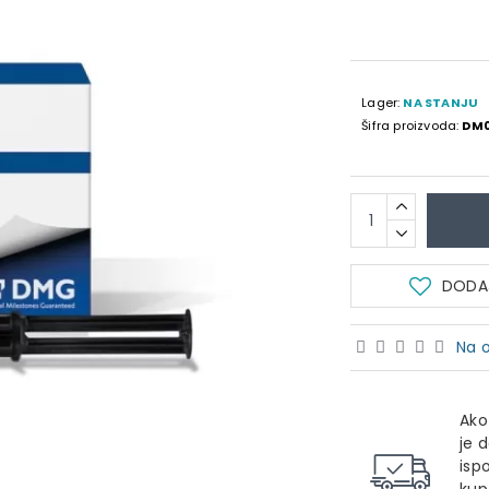
Lager:
NA STANJU
Šifra proizvoda:
DM
DODAJ
Na o
Ako
je 
isp