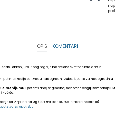
kup
nap
pre
OPIS
KOMENTARI
 sadrži cirkonijum. Zbog toga je indentične čvrstoće kao dentin.
polimerizacije za izradu nadogradnji zuba, ispuna za nadogradnju i 
ći
cirkonijumu
i patentiranoj originalnoj nanotehnologiji kompanije DMG
i kočića.
ovanje sa 2 šprica od 9g (20x mix kanile, 20x intraoralne kanile)
 uputstvo za upotrebu