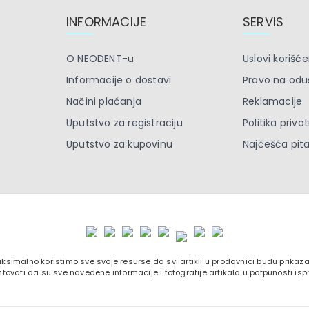
INFORMACIJE
SERVIS
O NEODENT-u
Uslovi korišće
Informacije o dostavi
Pravo na odu
Načini plaćanja
Reklamacije
Uputstvo za registraciju
Politika priva
Uputstvo za kupovinu
Najčešća pit
ksimalno koristimo sve svoje resurse da svi artikli u prodavnici budu prika
tovati da su sve navedene informacije i fotografije artikala u potpunosti isp