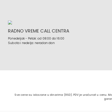
RADNO VREME CALL CENTRA
Ponedeljak - Petak: od 08:00 do 16:00
Subota i nedelja: neradan dan
Sve cene su iskazane u dinarima (RSD). PDV je uračunat u cenu. Ma
garan