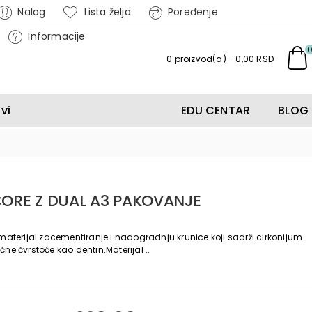
Nalog
Lista želja
Poređenje
Informacije
0 proizvod(a) - 0,00 RSD
vi
EDU CENTAR
BLOG
ORE Z DUAL A3 PAKOVANJE
 materijal zacementiranje i nadogradnju krunice koji sadrži cirkonijum.
čne čvrstoće kao dentin.Materijal ..