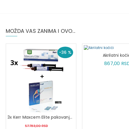
MOŽDA VAS ZANIMA I OVO...
-36 %
Akrilatni koči
867,00 RS
3x Kerr Maxcem Elite pakovanje + GRATIS RTD MacroLock Oval set
57.783,00 RSD