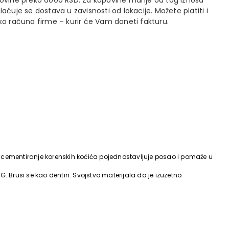
ovine preko 6000 RSD. Za kupovine manje od tog iznosa
laćuje se dostava u zavisnosti od lokacije. Možete platiti i
ko računa firme – kurir će Vam doneti fakturu.
cementiranje korenskih kočića pojednostavljuje posao i pomaže u
. Brusi se kao dentin. Svojstvo materijala da je izuzetno