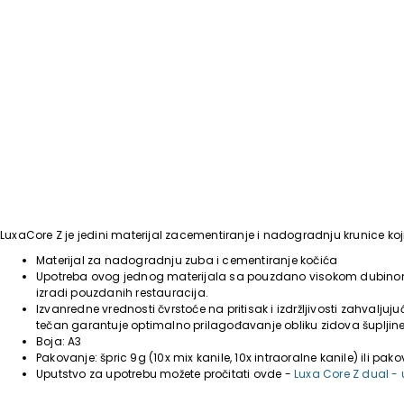
LuxaCore Z je jedini materijal zacementiranje i nadogradnju krunice koji
Materijal za nadogradnju zuba i cementiranje kočića
Upotreba ovog jednog materijala sa pouzdano visokom dubinom 
izradi pouzdanih restauracija.
Izvanredne vrednosti čvrstoće na pritisak i izdržljivosti zahvaljuju
tečan garantuje optimalno prilagođavanje obliku zidova šupljine 
Boja: A3
Pakovanje: špric 9g (10x mix kanile, 10x intraoralne kanile) ili pak
Uputstvo za upotrebu možete pročitati ovde -
Luxa Core Z dual -