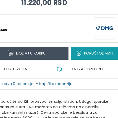
11.220,00 RSD
0085
DODAJ U KORPU
PORUČI ODMAH
 U LISTU ŽELJA
DODAJ ZA POREĐENJE
snovu 0 recenzija.
-
Napišite recenziju
 poručite do 12h proizvodi se šalju isti dan. Usluga isporuke
danas za sutra. (Ne možemo da utičemo na dinamiku
oruke kurirskih službi.). Cena isporuke je besplatna za