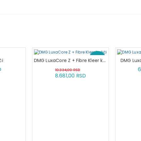
-16 %
ći
DMG LuxaCore Z + Fibre Kleer kočiči
DMG Luxa
D
6
10.334,00 RSD
8.681,00 RSD