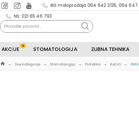
BG maloprodaja 064 642 3135; 064 647
NS: 021 65 46 793
%
AKCIJE
STOMATOLOGIJA
ZUBNA TEHNIKA
Sve kategorije
Stomatologija
Protetika
Kočići
DMG 