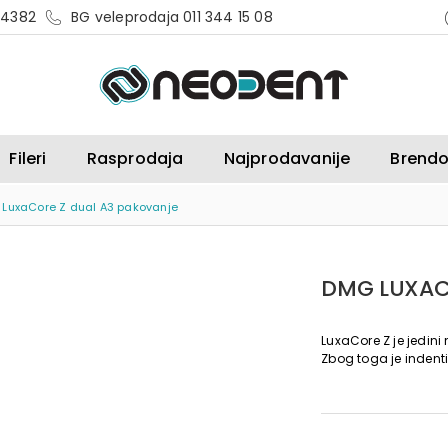
 4382
BG veleprodaja 011 344 15 08
Fileri
Rasprodaja
Najprodavanije
Brendo
LuxaCore Z dual A3 pakovanje
DMG LUXAC
LuxaCore Z je jedini
Zbog toga je indenti