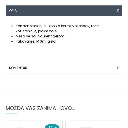
OPIS
Kondenzacioni silikon za korektivni otisak, ređe
kozistencije, plave boje.
Meša se sa indurent gelom.
Pakovanje: 140ml gela
KOMENTARI
MOŽDA VAS ZANIMA I OVO...
-13 %