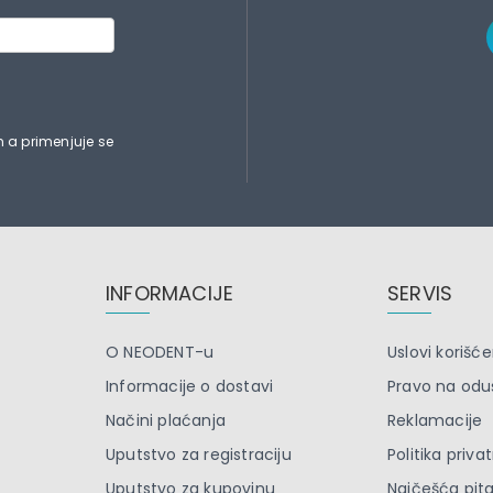
 a primenjuje se
INFORMACIJE
SERVIS
O NEODENT-u
Uslovi korišće
Informacije o dostavi
Pravo na odu
Načini plaćanja
Reklamacije
Uputstvo za registraciju
Politika priva
Uputstvo za kupovinu
Najčešća pit