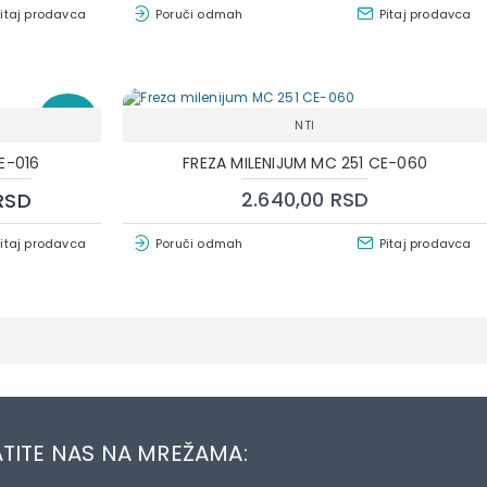
Pitaj prodavca
Poruči odmah
Pitaj prodavca
-15 %
NTI
E-016
FREZA MILENIJUM MC 251 CE-060
2.640,00 RSD
 RSD
Pitaj prodavca
Poruči odmah
Pitaj prodavca
TITE NAS NA MREŽAMA: