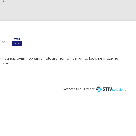
zani sa ispravnim opisima, fotografijama i cenama. Ipak, ne možemo
ravne.
Softverska izrada: