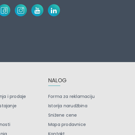
NALOG
nja i prodaje
Forma za reklamaciju
stajanje
Istorija narudžbina
Snižene cene
tnosti
Mapa prodavnice
anja
Kontakt