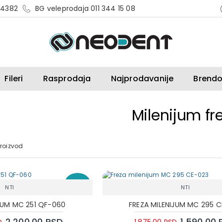
 4382
BG veleprodaja 011 344 15 08
Fileri
Rasprodaja
Najprodavanije
Brendo
Milenijum fr
roizvod
-17 %
NTI
NTI
JUM MC 251 QF-060
FREZA MILENIJUM MC 295 
2.200,00 RSD
1.590,00