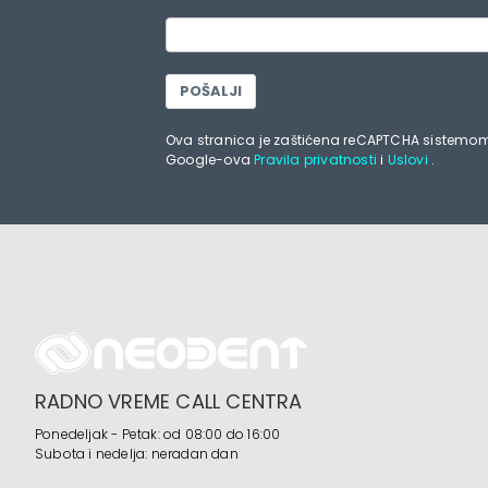
POŠALJI
Ova stranica je zaštićena reCAPTCHA sistemom
Google-ova
Pravila privatnosti
i
Uslovi
.
RADNO VREME CALL CENTRA
Ponedeljak - Petak: od 08:00 do 16:00
Subota i nedelja: neradan dan