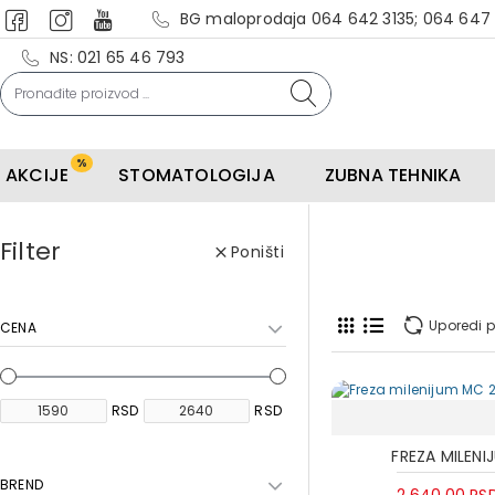
BG maloprodaja 064 642 3135; 064 647
NS: 021 65 46 793
%
AKCIJE
STOMATOLOGIJA
ZUBNA TEHNIKA
Filter
Poništi
Uporedi p
CENA
RSD
RSD
FREZA MILENI
BREND