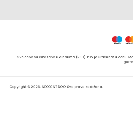
Sve cene su iskazane u dinarima (RSD). PDV je uračunat u cenu. Ma
garan
Copyright ©
2026. NEODENT DOO. Sva prava zadržana.