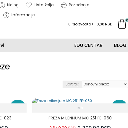
Nalog
Lista želja
Poređenje
Informacije
0 proizvod(a) - 0,00 RSD
vi
EDU CENTAR
BLOG
eze
Sortiraj:
-15 %
-17 %
NTI
CE-023
FREZA MILENIJUM MC 251 FE-060
 RSD
2.200,00 RSD