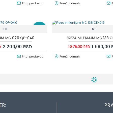
Pitaj prodavca
Poruči odmah
-17 %
NTI
NTI
JUM MC 079 QF-040
FREZA MILENIJUM MC 138 C
2.200,00 RSD
1.590,00
D
1.875,00 RSD
Pitaj prodavca
Poruči odmah
ER:
PRA