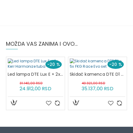
MOŽDA VAS ZANIMA I OVO...
-20 %
-20 %
Led lampa DTE Lux E + 2x Kerr Harmonize tuba
Skidač kamenca DTE D1 + 5x FKG Race Evo set
31.140,00 RSD
43.921,00 RSD
24.912,00 RSD
35.137,00 RSD