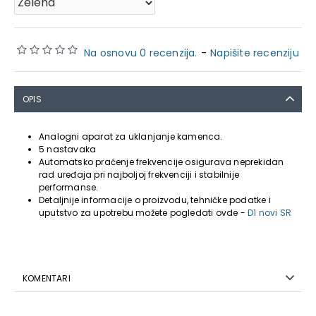
Na osnovu 0 recenzija.
-
Napišite recenziju
OPIS
Analogni aparat za uklanjanje kamenca.
5 nastavaka
Automatsko praćenje frekvencije osigurava neprekidan
rad uređaja pri najboljoj frekvenciji i stabilnije
performanse.
Detaljnije informacije o proizvodu, tehničke podatke i
uputstvo za upotrebu možete pogledati ovde -
D1 novi SR
KOMENTARI