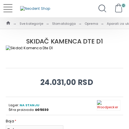
0
Sve kategorije
Stomatologija
Oprema
Aparati za u
SKIDAČ KAMENCA DTE D1
24.031,00 RSD
Lager:
NA STANJU
Šifra proizvoda:
D05030
Boja