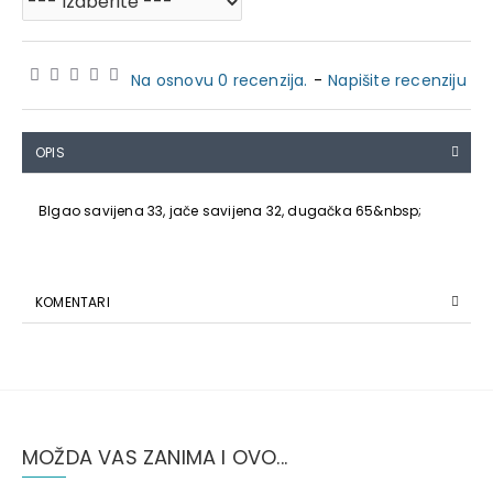
Na osnovu 0 recenzija.
-
Napišite recenziju
OPIS
Blgao savijena 33, jače savijena 32, dugačka 65&nbsp;
KOMENTARI
MOŽDA VAS ZANIMA I OVO...