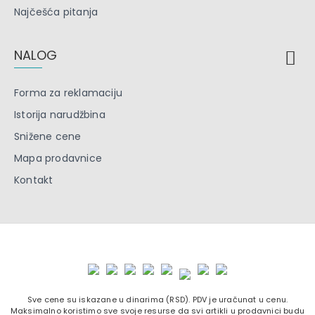
Najčešća pitanja
NALOG
Forma za reklamaciju
Istorija narudžbina
Snižene cene
Mapa prodavnice
Kontakt
Sve cene su iskazane u dinarima (RSD). PDV je uračunat u cenu.
Maksimalno koristimo sve svoje resurse da svi artikli u prodavnici budu