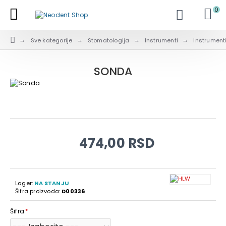
0
Sve kategorije
Stomatologija
Instrumenti
Instrument
SONDA
474,00 RSD
Lager:
NA STANJU
Šifra proizvoda:
D00336
Šifra