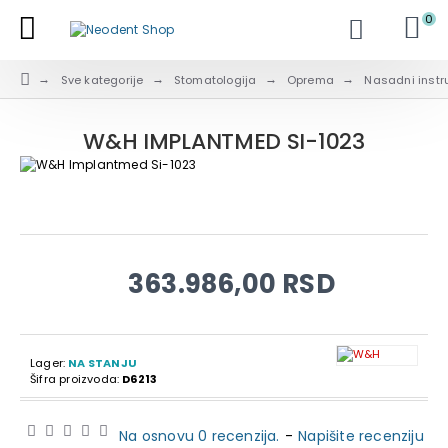
0
Sve kategorije
Stomatologija
Oprema
Nasadni instr
W&H IMPLANTMED SI-1023
363.986,00 RSD
Lager:
NA STANJU
Šifra proizvoda:
D6213
Na osnovu 0 recenzija.
-
Napišite recenziju