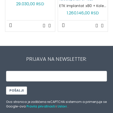
29.030,00 RSD
ETK implantat x80 + Kolenjak WS-75LG + GRATIS W&H Implant med fiziodispenzer SI-1023
1.260.146,00 RSD
PRIJAVA NA NEWSLETTER:
POŠALJI
Ova stranica je zaštićena reCAPTCHA sistemom a primenjuje se
Google-ova
Pravila privatnosti
i
Uslovi
.