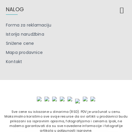
NALOG
Forma za reklamaciju
Istorija narudžbina
Snižene cene
Mapa prodavnice
Kontakt
Sve cene su iskazane u dinarima (RSD). PDV je uračunat u cenu.
Maksimalno koristimo sve svoje resurse da svi artikli u prodavnici budu
prikazani sa ispravnim opisima, fotografijama i cenama. Ipak, ne
možemo garantovati da su sve navedene informacije i fotografije
artikala u potpunosti ispravne.