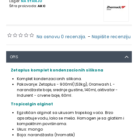
Lager:
NA STANJU
Šifra proizvoda:
AKC
Na osnovu 0 recenzija.
-
Napišite recenziju
OPIS
Zetaplus komplet kondenzacionih silikona
Komplet kondenzacionih silikona.
Pakovanje: Zetaplus - 900ml(1,53kg), Oranwash L -
narandžaste boje, srednje gustine, 140ml, aktivator -
Indurent - crvene boje, 60ml.
Tropicalgin alginat
Egzotičan alginat sa ukusom tropskog voća. Brzo
apsorbuje vodu, lako se meša. Homogen je sa glatkim i
kompaktnim površinama.
Ukus: mango
Boja: narandžasta (hromatik)