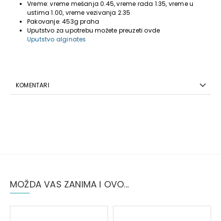
Vreme: vreme mešanja 0.45, vreme rada 1.35, vreme u
ustima 1.00, vreme vezivanja 2.35
Pakovanje: 453g praha
Uputstvo za upotrebu možete preuzeti ovde
Uputstvo alginates
KOMENTARI
MOŽDA VAS ZANIMA I OVO...