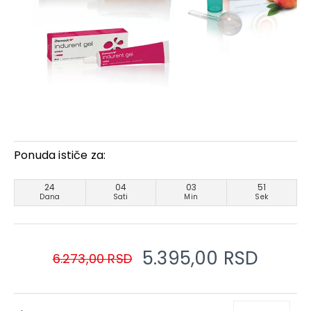
Ponuda ističe za:
24
04
03
51
Dana
Sati
Min
Sek
5.395,00 RSD
6.273,00 RSD