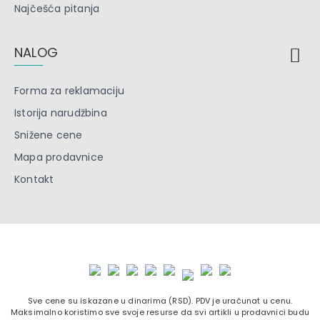
Najčešća pitanja
NALOG
Forma za reklamaciju
Istorija narudžbina
Snižene cene
Mapa prodavnice
Kontakt
Sve cene su iskazane u dinarima (RSD). PDV je uračunat u cenu.
Maksimalno koristimo sve svoje resurse da svi artikli u prodavnici budu