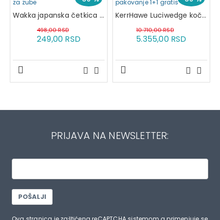
Wakka japanska četkica za zube
KerrHawe Luciwedge kočići pakovanje 1+1 gratis
498,00 RSD
10.710,00 RSD
249,00 RSD
5.355,00 RSD
PRIJAVA NA NEWSLETTER:
POŠALJI
Ova stranica je zaštićena reCAPTCHA sistemom a primenjuje se