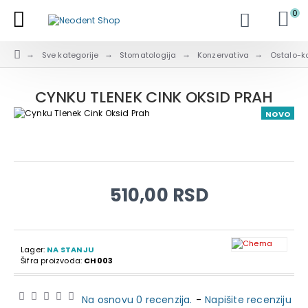
0
Sve kategorije
Stomatologija
Konzervativa
Ostalo-k
CYNKU TLENEK CINK OKSID PRAH
NOVO
510,00 RSD
Lager:
NA STANJU
Šifra proizvoda:
CH003
Na osnovu 0 recenzija.
-
Napišite recenziju