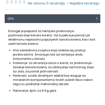
Na osnovu 0 recenzija.
-
Napišite recenziju
OPIS
Endogel je preparat za hemijsko proširivanje i
podmazivanje kanala korena. Od izuzetne je pomoći pri
retretmanu nepravilno popunjenih kanala korena, kao i kod
uskih kanala korena.
Ima lubrikativna svojstva koja olakšavaju pristup
proširivačima. Smanjuje rizik od lomljenja endo
instrumenta u kanalu.
Indikacije: za otvaranje ulaza u kanal, za proširivanje i
čišćenje kanala korena, za uklanjanje razmaznog sloja
sa zida, za povrat prohodnosti
Prednosti: sadrži dinatrijum edetat koji reaguje sa
mineralnim komponentama tvrdih zubnih tkiva nakon
čega su podložniji mehaničkoj obradi.
Pakovanje: špric sa 5.5g gela