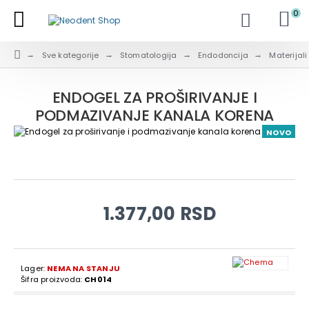
0
Sve kategorije
Stomatologija
Endodoncija
Materijali
ENDOGEL ZA PROŠIRIVANJE I
PODMAZIVANJE KANALA KORENA
NOVO
1.377,00 RSD
Lager:
NEMA NA STANJU
Šifra proizvoda:
CH014