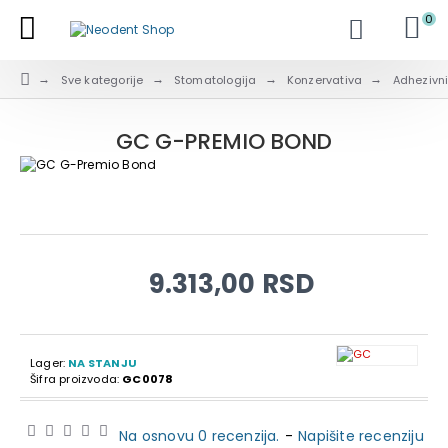
0
Sve kategorije
Stomatologija
Konzervativa
Adhezivni
GC G-PREMIO BOND
9.313,00 RSD
Lager:
NA STANJU
Šifra proizvoda:
GC0078
Na osnovu 0 recenzija.
-
Napišite recenziju