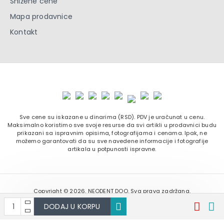
Snižene cene
Mapa prodavnice
Kontakt
Sve cene su iskazane u dinarima (RSD). PDV je uračunat u cenu.
Maksimalno koristimo sve svoje resurse da svi artikli u prodavnici budu
prikazani sa ispravnim opisima, fotografijama i cenama. Ipak, ne
možemo garantovati da su sve navedene informacije i fotografije
artikala u potpunosti ispravne.
Copyright ©
2026. NEODENT DOO. Sva prava zadržana.
Softverska izrada:
DODAJ U KORPU