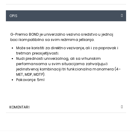
OPIS
G-Premio BOND je univerzalno vezivno sredstvo u jednoj
boci kompatibilno sa svim režimima jetkanja.
Može se koristiti za direktno vezivanje, ali i za popravak i
tretman preosjetljivosti.
Nudi prednosti univerzalnog, ali sa vrhunskim
performansama u svim situacijama zahvaljujući
jedinstvenoj kombinaciji tri funkcionalna monomera (4-
MET, MDP, MDTP).
Pakovanje: 5ml
KOMENTARI