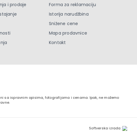
nja i prodaje
Forma za reklamaciju
stajanje
Istorija narudžbina
Snižene cene
tnosti
Mapa prodavnice
anja
Kontakt
zani sa ispravnim opisima, fotografijama i cenama. Ipak, ne možemo
ravne.
Softverska izrada: