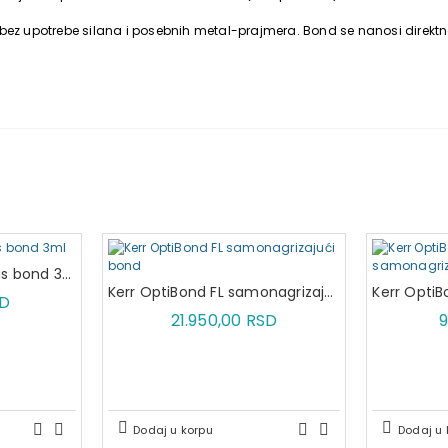
 bez upotrebe silana i posebnih metal-prajmera. Bond se nanosi direktn
Kerr Optibond Solo Plus bond 3ml
Kerr OptiBond FL samonagrizajući bond
SD
21.950,00 RSD
9
Dodaj u korpu
Dodaj u 