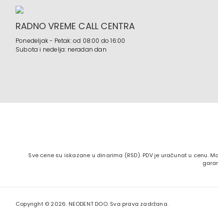
RADNO VREME CALL CENTRA
Ponedeljak - Petak: od 08:00 do 16:00
Subota i nedelja: neradan dan
Sve cene su iskazane u dinarima (RSD). PDV je uračunat u cenu. Ma
garan
Copyright ©
2026. NEODENT DOO. Sva prava zadržana.