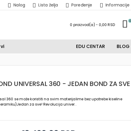
Nalog
Lista želja
Poređenje
Informacije
0 proizvod(a) - 0,00 RSD
vi
EDU CENTAR
BLOG
OND UNIVERSAL 360 - JEDAN BOND ZA SVE
sal 360 se može koristiti na svim materijalime bez upotrebe kiseline
 keramiku)Jedan za sve! Revolucija univer..