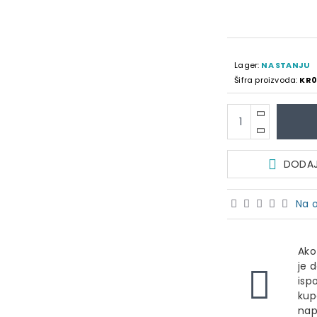
Lager:
NA STANJU
Šifra proizvoda:
KR0
DODAJ 
Na o
Ako
je 
isp
kup
nap