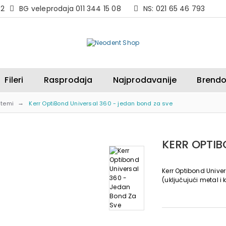
82
BG veleprodaja 011 344 15 08
NS: 021 65 46 793
Fileri
Rasprodaja
Najprodavanije
Brendo
stemi
Kerr OptiBond Universal 360 - jedan bond za sve
KERR OPTIB
Kerr Optibond Univer
(uključujući metal i