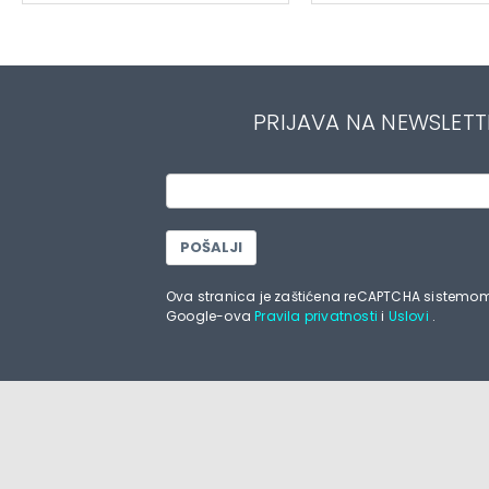
PRIJAVA NA NEWSLETT
POŠALJI
Ova stranica je zaštićena reCAPTCHA sistemom
Google-ova
Pravila privatnosti
i
Uslovi
.