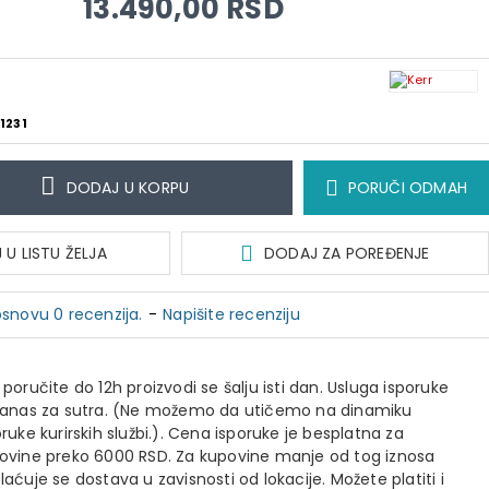
13.490,00 RSD
1231
DODAJ U KORPU
PORUČI ODMAH
U LISTU ŽELJA
DODAJ ZA POREĐENJE
snovu 0 recenzija.
-
Napišite recenziju
 poručite do 12h proizvodi se šalju isti dan. Usluga isporuke
danas za sutra. (Ne možemo da utičemo na dinamiku
oruke kurirskih službi.). Cena isporuke je besplatna za
ovine preko 6000 RSD. Za kupovine manje od tog iznosa
laćuje se dostava u zavisnosti od lokacije. Možete platiti i