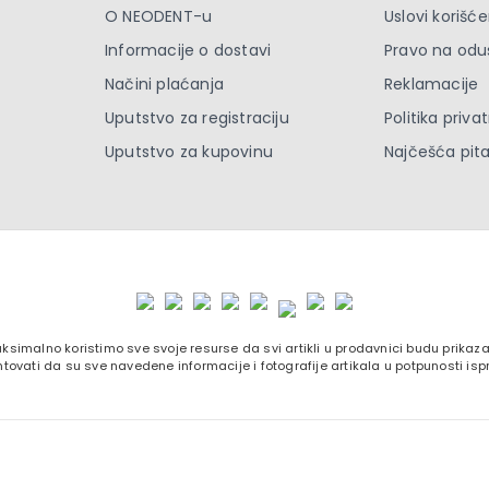
O NEODENT-u
Uslovi korišće
Informacije o dostavi
Pravo na odu
Načini plaćanja
Reklamacije
Uputstvo za registraciju
Politika priva
Uputstvo za kupovinu
Najčešća pit
ksimalno koristimo sve svoje resurse da svi artikli u prodavnici budu prika
tovati da su sve navedene informacije i fotografije artikala u potpunosti isp