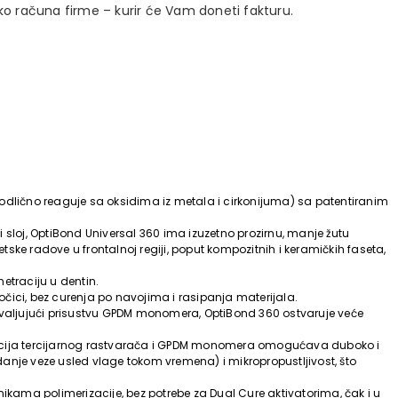
ko računa firme – kurir će Vam doneti fakturu.
odlično reaguje sa oksidima iz metala i cirkonijuma) sa patentiranim
i sloj, OptiBond Universal 360 ima izuzetno prozirnu, manje žutu
tske radove u frontalnoj regiji, poput kompozitnih i keramičkih faseta,
netraciju u dentin.
ci, bez curenja po navojima i rasipanja materijala.
zahvaljujući prisustvu GPDM monomera, OptiBond 360 ostvaruje veće
nacija tercijarnog rastvarača i GPDM monomera omogućava duboko i
danje veze usled vlage tokom vremena) i mikropropustljivost, što
ikama polimerizacije, bez potrebe za Dual Cure aktivatorima, čak i u