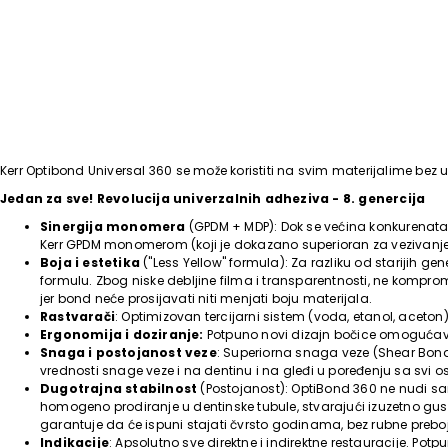
Kerr Optibond Universal 360 se može koristiti na svim materijalime bez u
Jedan za sve! Revolucija univerzalnih adheziva - 8. genercija
Sinergija monomera
(GPDM + MDP): Dok se većina konkurenata 
Kerr GPDM monomerom (koji je dokazano superioran za vezivanje 
Boja i estetika
("Less Yellow" formula): Za razliku od starijih g
formulu. Zbog niske debljine filma i transparentnosti, ne komprom
jer bond neće prosijavati niti menjati boju materijala.
Rastvarači
: Optimizovan tercijarni sistem (voda, etanol, aceto
Ergonomija i doziranje:
Potpuno novi dizajn bočice omogućava 
Snaga i postojanost veze
: Superiorna snaga veze (Shear Bond 
vrednosti snage veze i na dentinu i na gleđi u poređenju sa svi 
Dugotrajna stabilnost
(Postojanost): OptiBond 360 ne nudi 
homogeno prodiranje u dentinske tubule, stvarajući izuzetno gust
garantuje da će ispuni stajati čvrsto godinama, bez rubne preboje
Indikacije
: Apsolutno sve direktne i indirektne restauracije. P