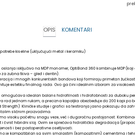
pre
OPIS
KOMENTARI
potrebe kiseline (uključujući metal i keramiku)
oslanja isključivo na MDP monomer, OptiBond 360 kombinuje MDP (koji 
za zubna tkiva – gleđ i dentin).
eneracija i mnogih konkurentskih bondova koji formiraju primetan žućkast
ituje estetiku finalnog rada. Ovo ga čini idealnim izborom za visokoeste
n) omogućava idealan balans hidrofilnosti i hidrofobnosti za duboku pe
rad jednom rukom, a precizna kapaljka obezbeđuje do 200 kapi po boči
Strength): Kliničke studije i grafici sa testiranja jasno pokazuju da 
ostalim sličnim proizvodima.
samo visoku početnu snagu veze, već i dugoročnu postojanost. Kombi
 i čvrst hibridni sloj. Ovim se sprečava hidrolitička degradacija (propa
nosti i bez postoperativne osetljivosti.
otpuno je kompatibilan sa svim smolastim (kompozitnim) cementima i tehn