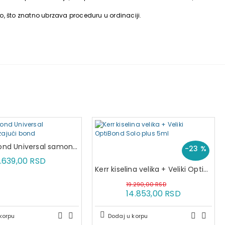
o, što znatno ubrzava proceduru u ordinaciji.
Kerr OptiBond Universal samonagrizajući bond
-23 %
.639,00 RSD
Kerr kiselina velika + Veliki OptiBond Solo plus 5ml
19.290,00 RSD
14.853,00 RSD
korpu
Dodaj u korpu