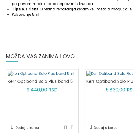
potpunom mraku ispod neprozirnih krunica.
Tips & Tricks
: Direktna reparacija keramike i metala moguća je
Pakovanje 5ml
MOŽDA VAS ZANIMA I OVO...
Kerr Optibond Solo Plus bond 5ml
9.440,00 RSD
5.830,00 R
Dodaj u korpu
Dodaj u korpu