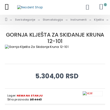
0
Sve kategorije
Stomatologija
Instrumenti
Klješta
GORNJA KLJEŠTA ZA SKIDANJE KRUNA
12-101
5.304,00 RSD
Lager:
NEMA NA STANJU
Šifra proizvoda:
D04443