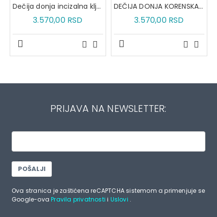
Dečija donja incizalna klješta 11-5B
DEČIJA DONJA KORENSKA KLJEŠTA 11-7B
3.570,00 RSD
3.570,00 RSD
PRIJAVA NA NEWSLETTER:
POŠALJI
Ova stranica je zaštićena reCAPTCHA sistemom a primenjuje se
Google-ova
Pravila privatnosti
i
Uslovi
.