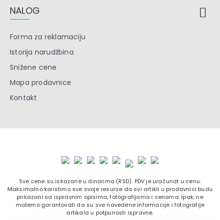
NALOG
Forma za reklamaciju
Istorija narudžbina
Snižene cene
Mapa prodavnice
Kontakt
Sve cene su iskazane u dinarima (RSD). PDV je uračunat u cenu.
Maksimalno koristimo sve svoje resurse da svi artikli u prodavnici budu
prikazani sa ispravnim opisima, fotografijama i cenama. Ipak, ne
možemo garantovati da su sve navedene informacije i fotografije
artikala u potpunosti ispravne.