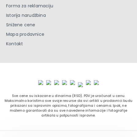
Forma za reklamaciju
Istorija narudžbina
Snižene cene
Mapa prodavnice
Kontakt
Sve cene su iskazane u dinarima (RSD). PDV je uračunat u cenu.
Maksimalno koristimo sve svoje resurse da svi artikli u prodavnici budu
prikazani sa ispravnim opisima, fotografijama i cenama. Ipak, ne
možemo garantovati da su sve navedene informacije i fotografije
artikala u potpunosti ispravne.