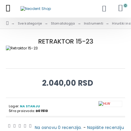
0
Sve kategorije
Stomatologija
Instrumenti
Hirurški in
RETRAKTOR 15-23
2.040,00 RSD
Lager:
NA STANJU
Šifra proizvoda:
D01510
Na osnovu 0 recenzija.
-
Napišite recenziju