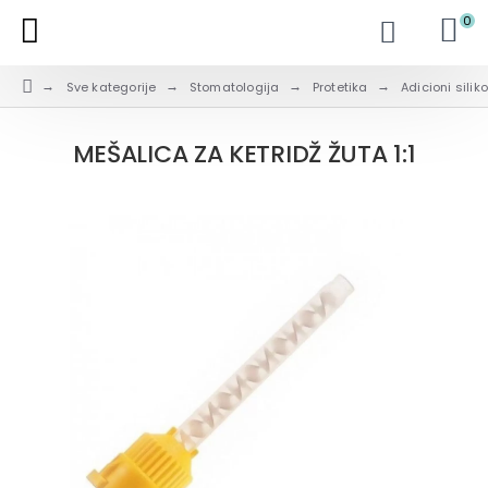
0
Sve kategorije
Stomatologija
Protetika
Adicioni siliko
MEŠALICA ZA KETRIDŽ ŽUTA 1:1