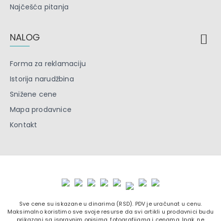
Najčešća pitanja
NALOG
Forma za reklamaciju
Istorija narudžbina
Snižene cene
Mapa prodavnice
Kontakt
Sve cene su iskazane u dinarima (RSD). PDV je uračunat u cenu.
Maksimalno koristimo sve svoje resurse da svi artikli u prodavnici budu
prikazani sa ispravnim opisima, fotografijama i cenama. Ipak, ne