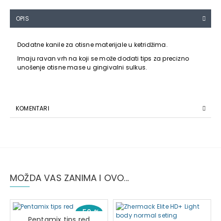
OPIS
Dodatne kanile za otisne materijale u ketridžima.
Imaju ravan vrh na koji se može dodati tips za precizno
unošenje otisne mase u gingivalni sulkus.
KOMENTARI
MOŽDA VAS ZANIMA I OVO...
-50 %
Pentamix tips red