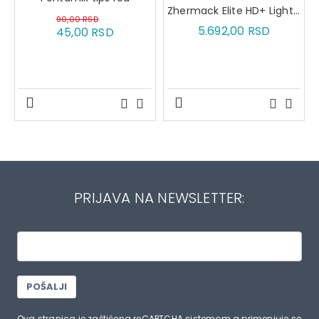
Zhermack Elite HD+ Light body normal seting
90,00 RSD
5.692,00 RSD
45,00 RSD
PRIJAVA NA NEWSLETTER:
POŠALJI
Ova stranica je zaštićena reCAPTCHA sistemom a primenjuje se