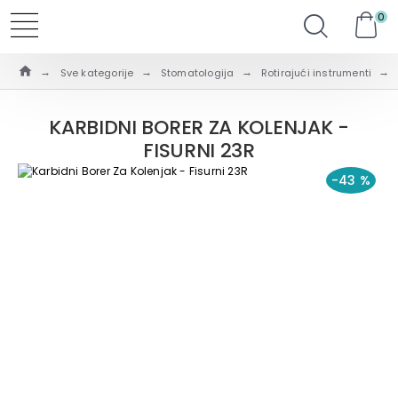
0
Sve kategorije
Stomatologija
Rotirajući instrumenti
KARBIDNI BORER ZA KOLENJAK -
FISURNI 23R
-43 %