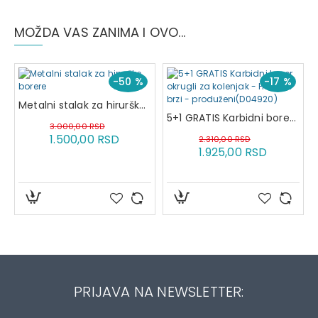
MOŽDA VAS ZANIMA I OVO...
-50 %
-17 %
Metalni stalak za hirurške borere
5+1 GRATIS Karbidni borer okrugli za kolenjak - H1S RAL brzi - produženi(D04920)
3.000,00 RSD
1.500,00 RSD
2.310,00 RSD
1.925,00 RSD
PRIJAVA NA NEWSLETTER: