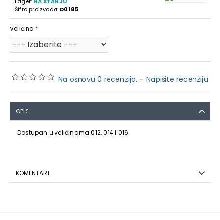
Lager:
NA STANJU
Šifra proizvoda:
D0185
Veličina
Na osnovu 0 recenzija.
-
Napišite recenziju
OPIS
Dostupan u veličinama 012, 014 i 016
KOMENTARI